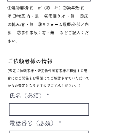
①建物面積:約 ㎡（約 坪）②築年数:約
年 ③増築:有・無 ④雨漏り:有・無 ⑤床
の軋み:有・無 ⑥リフォーム履歴:外部／内
部 ⑦事件事故：有・無 などご記入くだ
さい。
ご依頼者様の情報
(査定ご依頼者様と査定物件所有者様が相違する場
合にはご関係をお電話にてご確認させていただいて
からの査定となりますのでご了承ください。）
氏名（必須）
電話番号（必須）