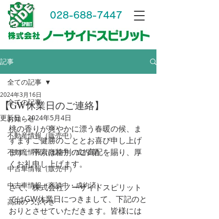
028-688-7447
記事
全ての記事
2024年3月16日
全ての記事
【GW休業日のご連絡】
更新日：
2024年5月4日
お知らせ
桃の香りが爽やかに漂う春暖の候、ま
不動産情報（販売中）
すますご健勝のこととお喜び申し上げ
ます。平素は格別のご高配を賜り、厚
不動産情報（商談中・成約済）
くお礼申し上げます。
中古車情報（販売中）
中古車情報（商談中・成約済）
さて、株式会社ノーサイドスピリット
ではGW休業日につきまして、下記のと
高田のつぶやき
おりとさせていただきます。皆様には