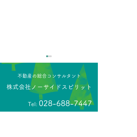
【GW休業日のお知らせ】
【NO SIDE 
お知らせ】
春暖の候、皆様に於かれまし
​不動産の総合コンサルタント
ては益々ご健勝のこととお喜
お客様各位 向寒
株式会社ノーサイドスピリット
び申し上げます。平素は格別
すますご健勝のこ
のご高配を賜り、厚くお礼申
申し上げます。平
し上げます。 さて、株式会社
028-688-7447
ご高配を賜り、厚
Tel:
ノーサイドスピリットでは
上げます。 ＮＯ
GW休業日につきまして、下
ＣＡＲでは一部社
記のとおりとさせていただき
売を12月より開
ホーム
物件査定相談
ます。皆様には大変ご迷惑を
す。 お引き渡しは