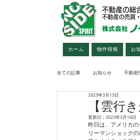
不動産の総
不動産の売買
ホーム
物件情報
お
全ての記事
お知らせ
不動産
2023年3月13日
中古車情報（商談中・成約済）
【雲行き
更新日：
2023年3月14日
昨日は、アメリカの
リーマンショックの