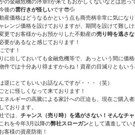
かの金融危機の序章⁉が来てもおかしくないなとは思っ
今後の
雲行きが怪しい
です😎💦
動産価格はどうなるかという点も商売柄非常に気になり
ャレンジ価格を設けておりますが、期間を設けて難しけ
変更でお客様からお預かりした不動産の
売り時を逃さな
必要があるなと感じております！
にです！
りに出しておいても金融危機等で、あっという間に価格
物件では十分あり得ますからね！資産の目減りともいう
は逆にとてもいいお話なんですが・・・（笑）
ごとに怪しくなって来ております！
エネルギーの高騰による家計への圧迫も、現在ご購入者
しております。
社では、
チャンス（売り時）を逃がさない！そんなチャ
これを今年3月以降の
弊社スローガン
として邁進してい
お客様の資産防衛！