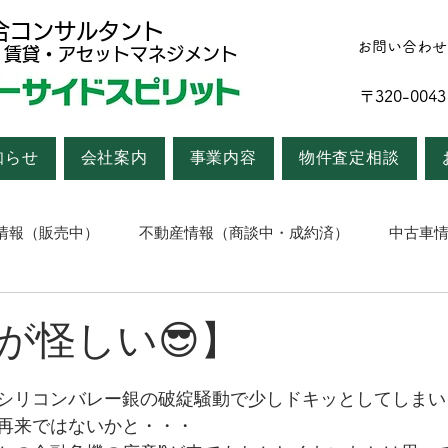
合コンサルタント
お問い合わせ
・賃貸・アセットマネジメント
〒320-0
知らせ
会社案内
事業内容
物件査定相談
情報（販売中）
不動産情報（商談中・成約済）
中古車
高田のつぶやき
が怪しい😎】
シリコンバレー銀の破綻騒動で少しドキッとしてしまい
再来ではないかと・・・