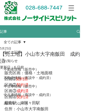
028-688-7447
記事
全ての記事
5月25日
全ての記事
【売土地】小山市大字南飯田 成約
済
お知らせ
更新日：
6 日前
不動産情報（販売中）
販売区画：価格・土地面積
不動産情報（商談中・成約済）
区画➀
契約済
区画②
契約済
中古車情報（販売中）
区画③
成約済
中古車情報（商談中・成約済）
区画④
契約済
最寄駅：JR間々田駅
高田のつぶやき
住所：小山市大字南飯田