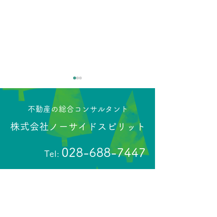
​不動産の総合コンサルタント
株式会社ノーサイドスピリット
028-688-7447
Tel:
【売土地】宇都宮市南大
【売土地】小山
通り２丁目 成約予定
女 成約済
ホーム
物件査定相談
アクセスマップ
会社概要