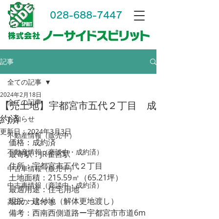
028-688-7447
記事
全ての記事
2024年2月18日
全ての記事
【売土地】宇都宮市五代２丁目 成
約済
お知らせ
更新日：
2024年3月3日
不動産情報（販売中）
価格：成約済
不動産情報（商談中・成約済）
最寄駅：JR雀宮駅
住所：宇都宮市五代２丁目
中古車情報（販売中）
土地面積：215.59㎡（65.21坪）
中古車情報（商談中・成約済）
最適用途：住宅用地
現況：建付地（解体更地渡し）
高田のつぶやき
備考：西南西側道路ー宇都宮市市道6m