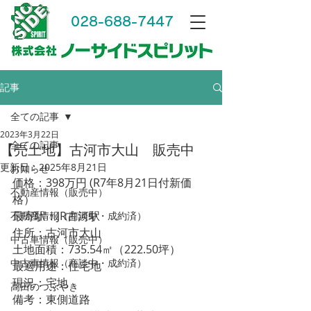
028-688-7447
記事
全ての記事
2023年3月22日
全ての記事
【売土地】古河市大山 販売中
更新日：
2025年8月21日
お知らせ
価格：398万円 (R7年8月21日付新価
不動産情報（販売中）
格）
最寄駅：JR古河駅
不動産情報（商談中・成約済）
住所：古河市大山
中古車情報（販売中）
土地面積：735.54㎡（222.50坪）
中古車情報（商談中・成約済）
最適用途：住宅地
現況：宅地
高田のつぶやき
備考：東側道路