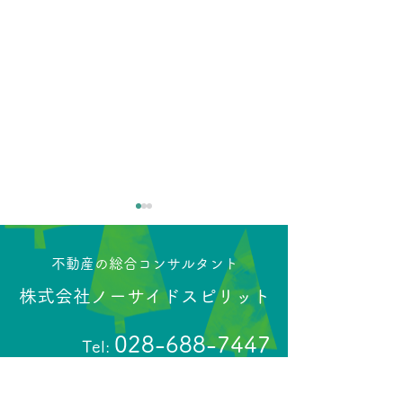
​不動産の総合コンサルタント
株式会社ノーサイドスピリット
028-688-7447
Tel:
【売土地】宇都宮市鶴田
【売土地】日光
町 販売中
沢 販売中