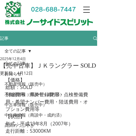
028-688-7447
記事
全ての記事
2025年12月4日
全ての記事
【売中古車】ＪＫラングラー SOLD
更新日：
4月12日
お知らせ
【価格】
不動産情報（販売中）
総額：SOLD
別途費用：県外登録費用・点検整備費
不動産情報（商談中・成約済）
用・希望ナンバー費用・陸送費用・オ
中古車情報（販売中）
プション費用等
中古車情報（商談中・成約済）
【状態】
年式：平成19年8月（2007年）
高田のつぶやき
走行距離：53000KM