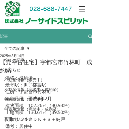
028-688-7447
記事
全ての記事
2025年8月14日
全ての記事
【売中古住宅】宇都宮市竹林町 成
約済
お知らせ
価格：成約済
不動産情報（販売中）
最寄駅：JR宇都宮駅
不動産情報（商談中・成約済）
住所：宇都宮市竹林町
築年月日：平成9年2月
中古車情報（販売中）
建物面積：102.26㎡（30.93坪）
中古車情報（商談中・成約済）
土地面積：130.61㎡（39.50坪）
高田のつぶやき
​間取り：３ＬＤＫ＋Ｓ＋納戸
備考：居住中