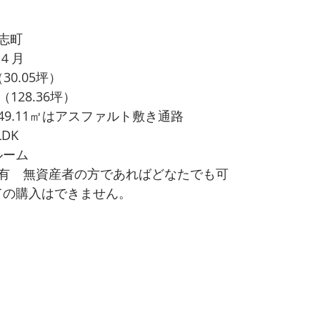
志町
年４月
30.05坪）
（128.36坪）
9.11㎡はアスファルト敷き通路
DK
 シャワールーム
有　無資産者の方であればどなたでも可
       別荘としての購入はできません。