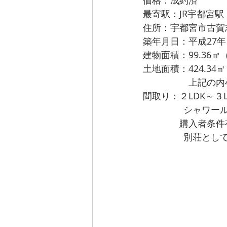
価格：成約済
最寄駅：JR宇都宮駅
住所：宇都宮市古賀
築年月日：平成27
建物面積：99.36㎡（
土地面積：424.34㎡
　　　　　上記の内4
​間取り：２LDK～３L
               
　　　　購入者条件
         