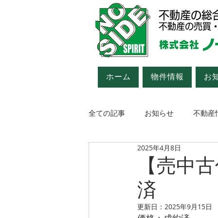
不動産の総
不動産の売買
ホーム
物件情報
お
全ての記事
お知らせ
不動産
2025年4月8日
中古車情報（商談中・成約済）
【売中古
済
更新日：
2025年9月15日