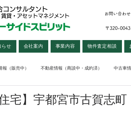
合コンサルタント
お問い合わせ
・賃貸・アセットマネジメント
〒320-0
知らせ
会社案内
事業内容
物件査定相談
情報（販売中）
不動産情報（商談中・成約済）
中古車
高田のつぶやき
住宅】宇都宮市古賀志町