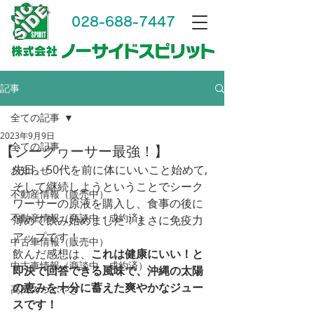
028-688-7447
記事
全ての記事
2023年9月9日
全ての記事
【シークヮーサー最強！】
先日、50代を前に体にいいこと始めて,
お知らせ
そして継続しようということでシーク
不動産情報（販売中）
ワーサーの原液を購入し、食事の後に
不動産情報（商談中・成約済）
薄めて飲み始めました！まさに免疫力
アップです！
中古車情報（販売中）
飲んだ感想は、
これは健康にいい！と
中古車情報（商談中・成約済）
即決で回答できる風味で、沖縄の太陽
の恵みを十分に蓄えた爽やかなジュー
高田のつぶやき
スです！