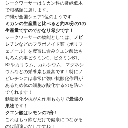
シークワーサーはミカン科の常緑低木
で柑橘類に属します。
沖縄が全国シェア1位のようです！
ミカンの生産量と比べると約20分の1の
生産量ですのでかなり希少です！
シークワーサーの効能としては、
ノビ
レチン
などのフラボノイド類（ポリフ
ェノール）を豊富に含みクエン酸はも
ちろんの事ビタミンC、ビタミンB1、
B2やカリウム、カルシウム、マグネシ
ウムなどの栄養素も豊富です！特にノ
ビレチンには非常に強い抗酸化作用が
あるため体の細胞が酸化するのを防い
でくれます！
動脈硬化や抗がん作用もありで
最強の
果物
です！
クエン酸はレモンの2倍！
これはもう飲むだけで健康につながる
のは間違いなしですね！