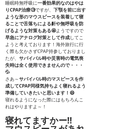
睡眠時無呼吸に
一番効果的なのはやは
りCPAP治療🧐
ですが、
下顎を前に出す
ような形のマウスピースを装着して寝
ることで舌落ちによる鼾や無呼吸を防
げるような対策もある🤩
ようですので
早急にアナログ対策として作成
してこ
ようと考えております！海外旅行に行
く際も欠かさずCPAP持参しておりまし
たが、
サバイバル時や災害時の電気喪
失時は全く使用できませんので・・・
💦
さあ～
サバイバル時のマスピースを作
成してCPAP同様気持ちよく寝れるよう
準備していきたいと思います！😄
寝れるようになった際にはもちろんこ
れはやりますよ～！
寝れてますかー‼
マウスピースがあれ