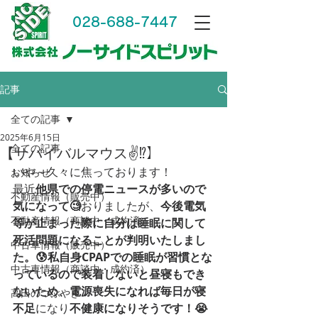
028-688-7447
記事
全ての記事
2025年6月15日
全ての記事
【サバイバルマウス✌⁉】
いや～久々に焦っております！
お知らせ
最近
他県での停電ニュースが多いので
不動産情報（販売中）
気になって🧐
おりましたが、
今後電気
不動産情報（商談中・成約済）
等が止まった際に自分は睡眠に関して
死活問題になることが判明いたしまし
中古車情報（販売中）
た。😰私自身CPAPでの睡眠が習慣とな
中古車情報（商談中・成約済）
っているので装着しないと昼寝もでき
ないため、電源喪失になれば毎日が寝
高田のつぶやき
不足
になり
不健康になりそうです！😭